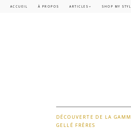
Skip
Skip
ACCUEIL
À PROPOS
ARTICLES
SHOP MY STY
to
to
primary
main
navigation
content
DÉCOUVERTE DE LA GAMM
GELLÉ FRÈRES